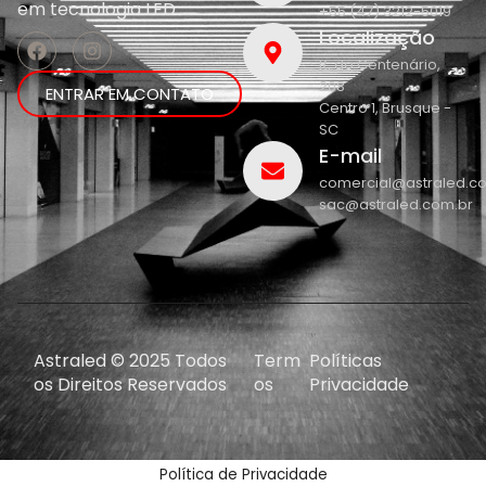
em
tecnologia LED.
+55 (47) 3212-5019
Localização
R. do Centenário,
208
ENTRAR EM CONTATO
Centro 1, Brusque -
SC
E-mail
comercial@astraled.c
sac@astraled.com.br
Astraled © 2025 Todos
Term
Políticas
os Direitos Reservados
os
Privacidade
Política de Privacidade