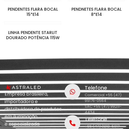
PENDENTES FLARA BOCAL
PENDNETES FLARA BOCAL
15*E14
8*E14
LINHA PENDENTE STARLIT
DOURADO POTÊNCIA 115W
Telefone
Empresa brasileira,
Comercial +55 (47)
99176-0564
importadora e
SAC +55 (47) 99211-
distribuidora de produtos
4434
em iluminação
Telefone
e
especializada
+55 (47) 3212-5017