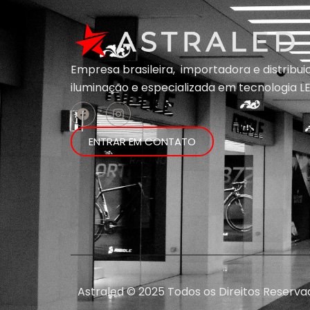
Empresa brasileira, importadora e distribu
iluminação e
especializada em
tecnologia LE
ENTRAR EM CONTATO
Astraled © 2025 Todos os Direitos Reserva