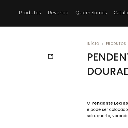
Produtos
Revenda
Quem Somos
Catál
INÍCIO
PRODUTOS
PENDEN
DOURA
O
Pendente Led Ko
e pode ser colocad
sala, quarto, varan