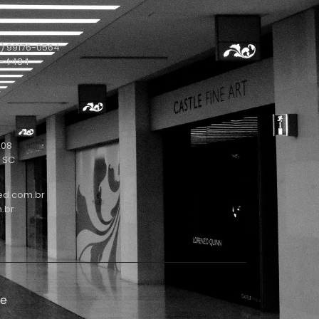
) 99176-0564
1-4434
208
- SC
ed.com.br
.br
de