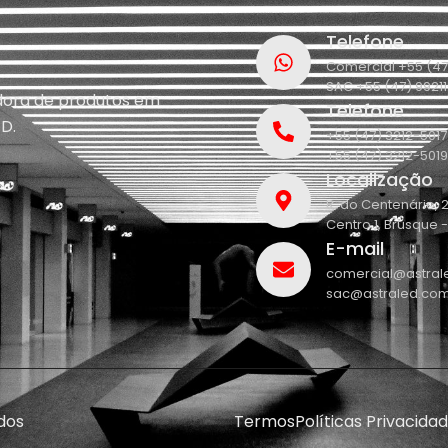
Telefone
Comercial +55 (47
SAC +55 (47) 9921
idora de produtos em
Telefone
D.
+55 (47) 3212-5017
+55 (47) 3212-5019
Localização
R. do Centenário, 
Centro 1, Brusque 
E-mail
comercial@astral
sac@astraled.com
dos
Termos
Políticas Privacida