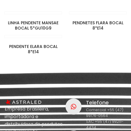
LINHA PENDENTE MANSAE
PENDNETES FLARA BOCAL
BOCAL 5*GU10G9
8*E14
PENDENTE ELARA BOCAL
8*E14
Telefone
Empresa brasileira,
Comercial +55 (47)
99176-0564
importadora e
SAC +55 (47) 99211-
distribuidora de produtos
4434