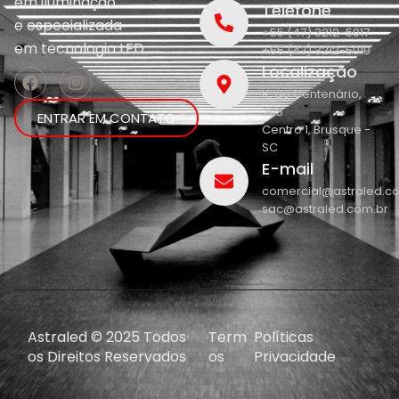
em iluminação
Telefone
e
especializada
+55 (47) 3212-5017
em
tecnologia LED.
+55 (47) 3212-5019
Localização
R. do Centenário,
208
ENTRAR EM CONTATO
Centro 1, Brusque -
SC
E-mail
comercial@astraled.c
sac@astraled.com.br
Astraled © 2025 Todos
Term
Políticas
os Direitos Reservados
os
Privacidade