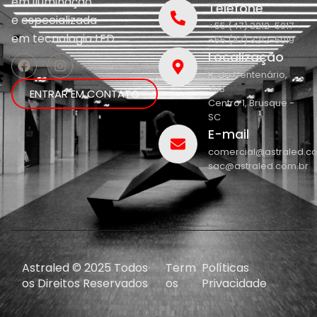
em iluminação
Telefone
e
especializada
+55 (47) 3212-5017
em
tecnologia LED.
+55 (47) 3212-5019
Localização
R. do Centenário,
208
ENTRAR EM CONTATO
Centro 1, Brusque -
SC
E-mail
comercial@astraled.c
sac@astraled.com.br
Astraled © 2025 Todos
Term
Políticas
os Direitos Reservados
os
Privacidade