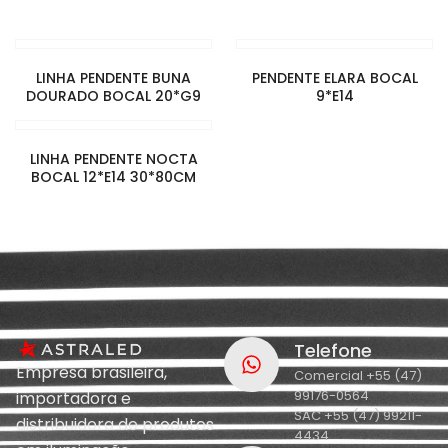
LINHA PENDENTE BUNA
PENDENTE ELARA BOCAL
DOURADO BOCAL 20*G9
9*E14
LINHA PENDENTE NOCTA
BOCAL 12*E14 30*80CM
Telefone
Empresa brasileira,
Comercial +55 (47)
99176-0564
importadora e
SAC +55 (47) 99211-
distribuidora de produtos
4434