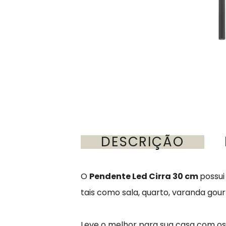
DESCRIÇÃO
O
Pendente Led Cirra 30 cm
possui
tais como sala, quarto, varanda go
Leve o melhor para sua casa com o