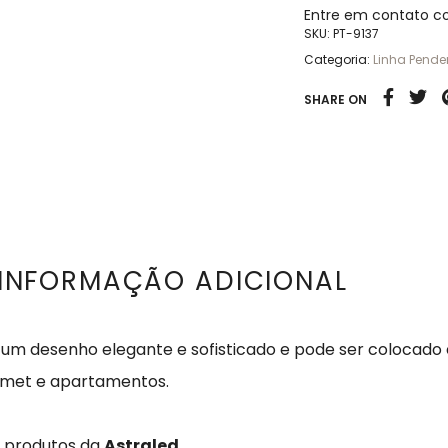
Entre em contato c
SKU:
PT-9137
Categoria:
Linha Pende
SHARE ON
INFORMAÇÃO ADICIONAL
 um desenho elegante e sofisticado e pode ser colocado
urmet e apartamentos.
s produtos da
Astraled
.