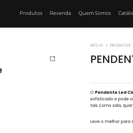
Produtos
Revenda
Quem Somos
Catál
INÍCIO
PRODUTOS
PENDENT
O
Pendente Led Ci
sofisticado e pode 
tais como sala, qua
Leve o melhor para