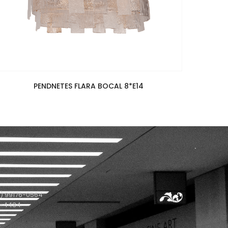
PENDNETES FLARA BOCAL 8*E14
) 99176-0564
1-4434