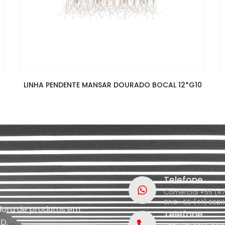
LINHA PENDENTE MANSAR DOURADO BOCAL 12*G10
Telefone
Comercial +55 (47
SAC +55 (47) 9921
idora de produtos em
Telefone
D.