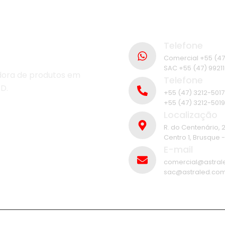
Telefone
Comercial +55 (47
SAC +55 (47) 9921
idora de produtos em
Telefone
D.
+55 (47) 3212-5017
+55 (47) 3212-5019
Localização
R. do Centenário, 
Centro 1, Brusque 
E-mail
comercial@astral
sac@astraled.com