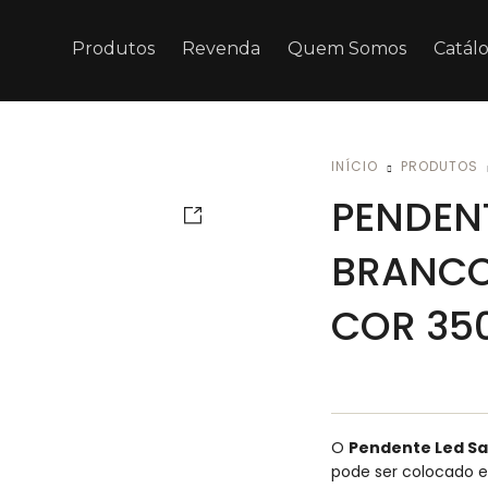
Produtos
Revenda
Quem Somos
Catál
INÍCIO
PRODUTOS
PENDENT
BRANCO
COR 35
O
Pendente Led Sa
pode ser colocado e