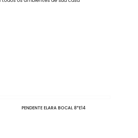
m todos os ambientes de sua casa
PENDENTE ELARA BOCAL 8*E14