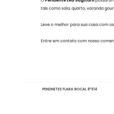
O
Pendente Led Sagitarii
possui u
tais como sala, quarto, varanda go
Leve o melhor para sua casa com o
Entre em contato com nosso comerc
PENDNETES FLARA BOCAL 8*E14