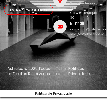
R. do Centenário,
208
ENTRAR EM CONTATO
Centro 1, Brusque -
SC
E-mail
comercial@astraled.c
sac@astraled.com.br
Astraled © 2025 Todos
Term
Políticas
os Direitos Reservados
os
Privacidade
Política de Privacidade