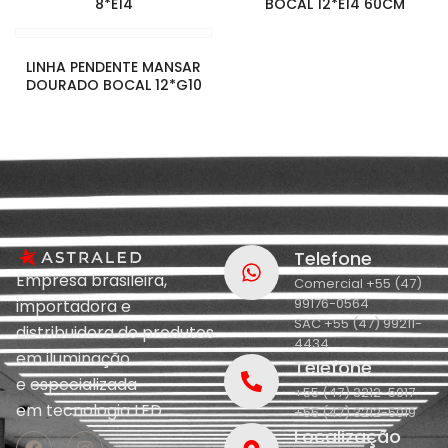
8*E14
BOCAL 12*E14 60CM
LINHA PENDENTE MANSAR
DOURADO BOCAL 12*G10
Telefone
Empresa brasileira,
Comercial +55 (47)
99176-0564
importadora e
SAC +55 (47) 99211-
distribuidora de produtos
4434
em iluminação
Telefone
e
especializada
+55 (47) 3212-5017
em
tecnologia LED.
+55 (47) 3212-5019
Localização