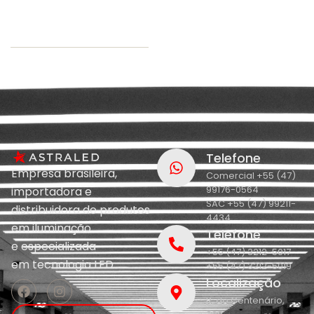
Telefone
Empresa brasileira,
Comercial +55 (47)
99176-0564
importadora e
SAC +55 (47) 99211-
distribuidora de produtos
4434
em iluminação
Telefone
e
especializada
+55 (47) 3212-5017
em
tecnologia LED.
+55 (47) 3212-5019
Localização
R. do Centenário,