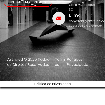
208
ENTRAR EM CONTATO
Centro 1, Brusque -
SC
E-mail
comercial@astraled.c
sac@astraled.com.br
Astraled © 2025 Todos
Term
Políticas
os Direitos Reservados
os
Privacidade
Política de Privacidade