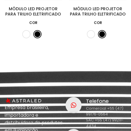
MÓDULO LED PROJETOR
MÓDULO LED PROJETOR
PARA TRILHO ELETRIFICADO
PARA TRILHO ELETRIFICADO
COR
COR
Telefone
Empresa brasileira,
Comercial +55 (47)
99176-0564
importadora e
SAC +55 (47) 99211-
distribuidora de produtos
4434
em iluminação