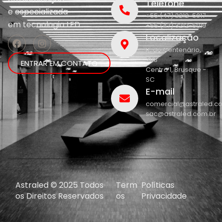
Telefone
e
especializada
+55 (47) 3212-5017
em
tecnologia LED.
+55 (47) 3212-5019
Localização
R. do Centenário,
208
ENTRAR EM CONTATO
Centro 1, Brusque -
SC
E-mail
comercial@astraled.c
sac@astraled.com.br
Astraled © 2025 Todos
Term
Políticas
os Direitos Reservados
os
Privacidade