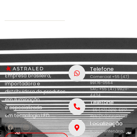
Telefone
Empresa brasileira,
Comercial +55 (47)
99176-0564
importadora e
SAC +55 (47) 99211-
distribuidora de produtos
4434
em iluminação
Telefone
e
especializada
+55 (47) 3212-5017
em
tecnologia LED.
+55 (47) 3212-5019
Localização
R. do Centenário,