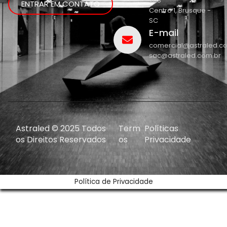
208
ENTRAR EM CONTATO
Centro 1, Brusque -
SC
E-mail
comercial@astraled.c
sac@astraled.com.br
Astraled © 2025 Todos
Term
Políticas
os Direitos Reservados
os
Privacidade
Política de Privacidade