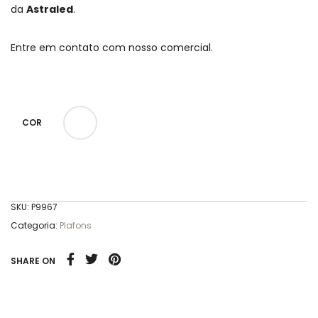
da
Astraled
.
Entre em contato com nosso comercial.
COR
SKU:
P9967
Categoria:
Plafons
SHARE ON