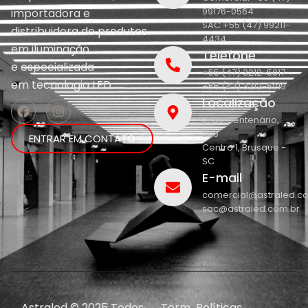
99176-0564
importadora e
SAC +55 (47) 99211-
distribuidora de produtos
4434
em iluminação
Telefone
e
especializada
+55 (47) 3212-5017
em
tecnologia LED.
+55 (47) 3212-5019
Localização
R. do Centenário,
208
ENTRAR EM CONTATO
Centro 1, Brusque -
SC
E-mail
comercial@astraled.c
sac@astraled.com.br
Astraled © 2025 Todos
Term
Políticas