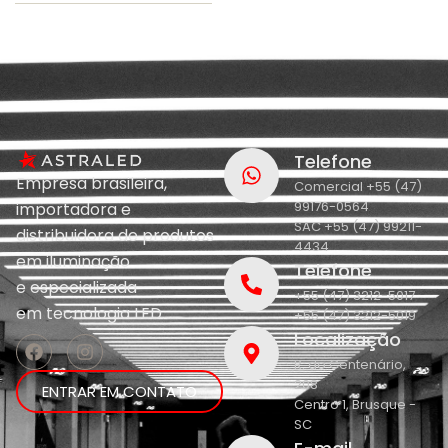
Telefone
Empresa brasileira,
Comercial +55 (47)
99176-0564
importadora e
SAC +55 (47) 99211-
distribuidora de produtos
4434
em iluminação
Telefone
e
especializada
+55 (47) 3212-5017
em
tecnologia LED.
+55 (47) 3212-5019
Localização
R. do Centenário,
208
ENTRAR EM CONTATO
Centro 1, Brusque -
SC