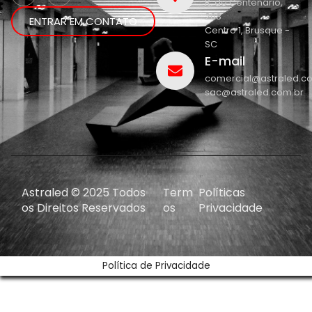
R. do Centenário,
208
ENTRAR EM CONTATO
Centro 1, Brusque -
SC
E-mail
comercial@astraled.c
sac@astraled.com.br
Astraled © 2025 Todos
Term
Políticas
os Direitos Reservados
os
Privacidade
Política de Privacidade