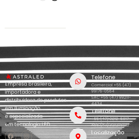
Telefone
Empresa brasileira,
Comercial +55 (47)
99176-0564
importadora e
SAC +55 (47) 99211-
distribuidora de produtos
4434
em iluminação
Telefone
e
especializada
+55 (47) 3212-5017
em
tecnologia LED.
+55 (47) 3212-5019
Localização