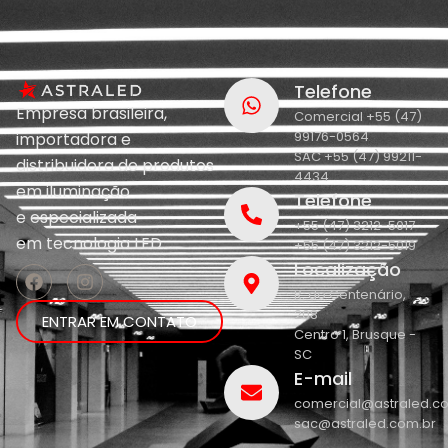
Telefone
Empresa brasileira,
Comercial +55 (47)
99176-0564
importadora e
SAC +55 (47) 99211-
distribuidora de produtos
4434
em iluminação
Telefone
e
especializada
+55 (47) 3212-5017
em
tecnologia LED.
+55 (47) 3212-5019
Localização
R. do Centenário,
208
ENTRAR EM CONTATO
Centro 1, Brusque -
SC
E-mail
comercial@astraled.c
sac@astraled.com.br