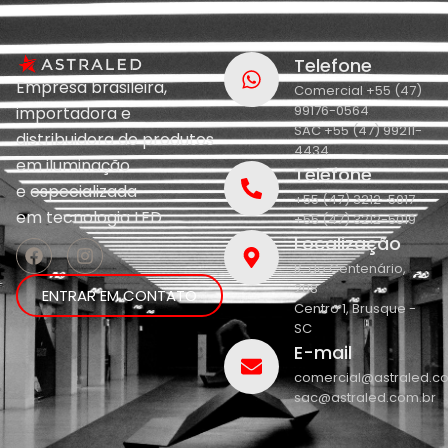
Telefone
Empresa brasileira,
Comercial +55 (47)
99176-0564
importadora e
SAC +55 (47) 99211-
distribuidora de produtos
4434
em iluminação
Telefone
e
especializada
+55 (47) 3212-5017
em
tecnologia LED.
+55 (47) 3212-5019
Localização
R. do Centenário,
208
ENTRAR EM CONTATO
Centro 1, Brusque -
SC
E-mail
comercial@astraled.c
sac@astraled.com.br