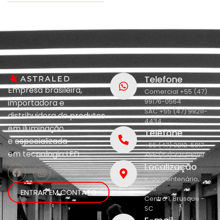
Telefone
Empresa brasileira,
Comercial +55 (47)
99176-0564
importadora e
SAC +55 (47) 99211-
distribuidora de produtos
4434
em iluminação
Telefone
e
especializada
+55 (47) 3212-5017
em
tecnologia LED.
+55 (47) 3212-5019
Localização
R. do Centenário,
208
ENTRAR EM CONTATO
Centro 1, Brusque -
SC