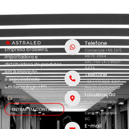
Telefone
Empresa brasileira,
Comercial +55 (47)
99176-0564
importadora e
SAC +55 (47) 99211-
distribuidora de produtos
4434
em iluminação
Telefone
e
especializada
+55 (47) 3212-5017
em
tecnologia LED.
+55 (47) 3212-5019
Localização
R. do Centenário,
208
ENTRAR EM CONTATO
Centro 1, Brusque -
SC
E-mail