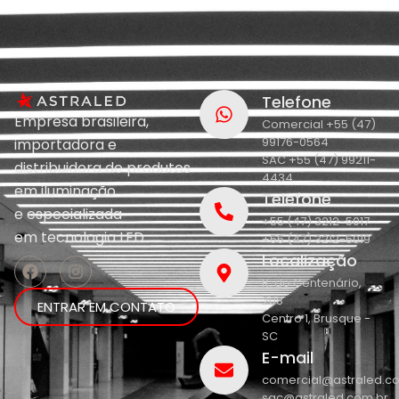
Telefone
Empresa brasileira,
Comercial +55 (47)
99176-0564
importadora e
SAC +55 (47) 99211-
distribuidora de produtos
4434
em iluminação
Telefone
e
especializada
+55 (47) 3212-5017
em
tecnologia LED.
+55 (47) 3212-5019
Localização
R. do Centenário,
208
ENTRAR EM CONTATO
Centro 1, Brusque -
SC
E-mail
comercial@astraled.c
sac@astraled.com.br