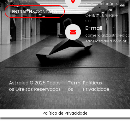
R. do Centenário,
208
ENTRAR EM CONTATO
Centro 1, Brusque -
SC
E-mail
comercial@astraled.c
sac@astraled.com.br
Astraled © 2025 Todos
Term
Políticas
os Direitos Reservados
os
Privacidade
Política de Privacidade