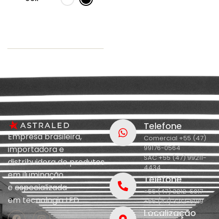
Telefone
Empresa brasileira,
Comercial +55 (47)
99176-0564
importadora e
SAC +55 (47) 99211-
distribuidora de produtos
4434
em iluminação
Telefone
e
especializada
+55 (47) 3212-5017
em
tecnologia LED.
+55 (47) 3212-5019
Localização