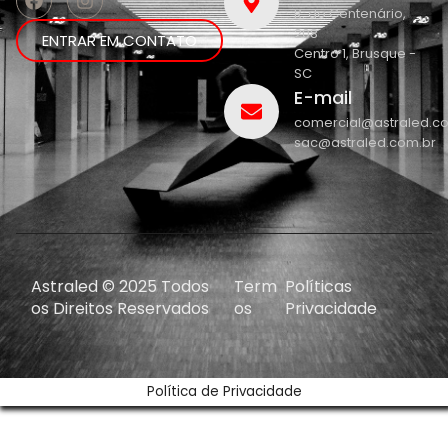
R. do Centenário,
208
ENTRAR EM CONTATO
Centro 1, Brusque -
SC
E-mail
comercial@astraled.c
sac@astraled.com.br
Astraled © 2025 Todos
Term
Políticas
os Direitos Reservados
os
Privacidade
Política de Privacidade