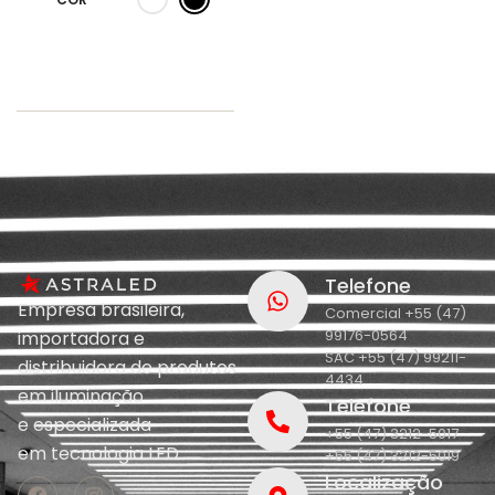
Telefone
Empresa brasileira,
Comercial +55 (47)
99176-0564
importadora e
SAC +55 (47) 99211-
distribuidora de produtos
4434
em iluminação
Telefone
e
especializada
+55 (47) 3212-5017
em
tecnologia LED.
+55 (47) 3212-5019
Localização