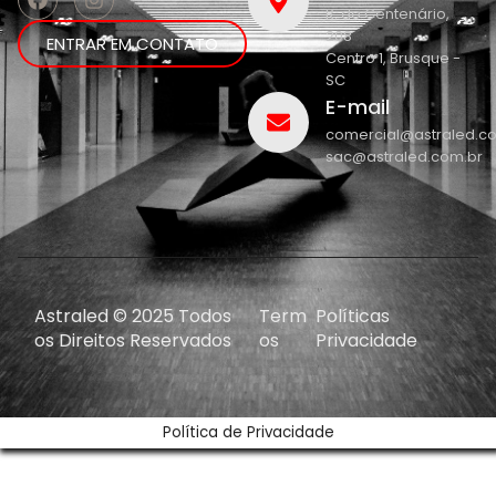
R. do Centenário,
208
ENTRAR EM CONTATO
Centro 1, Brusque -
SC
E-mail
comercial@astraled.c
sac@astraled.com.br
Astraled © 2025 Todos
Term
Políticas
os Direitos Reservados
os
Privacidade
Política de Privacidade