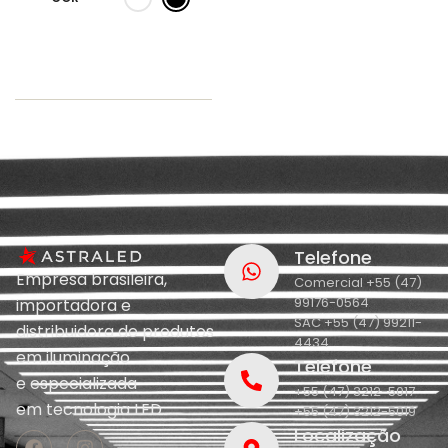
Telefone
Empresa brasileira,
Comercial +55 (47)
99176-0564
importadora e
SAC +55 (47) 99211-
distribuidora de produtos
4434
em iluminação
Telefone
e
especializada
+55 (47) 3212-5017
em
tecnologia LED.
+55 (47) 3212-5019
Localização