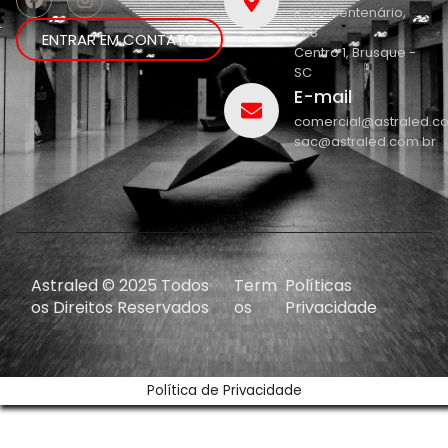
R. do Centenário,
208
ENTRAR EM CONTATO
Centro 1, Brusque -
SC
E-mail
comercial@astraled.c
sac@astraled.com.br
Astraled © 2025 Todos
Term
Políticas
os Direitos Reservados
os
Privacidade
Política de Privacidade