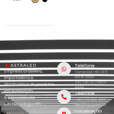
Telefone
Empresa brasileira,
Comercial +55 (47)
99176-0564
importadora e
SAC +55 (47) 99211-
distribuidora de produtos
4434
em iluminação
Telefone
e
especializada
+55 (47) 3212-5017
em
tecnologia LED.
+55 (47) 3212-5019
Localização