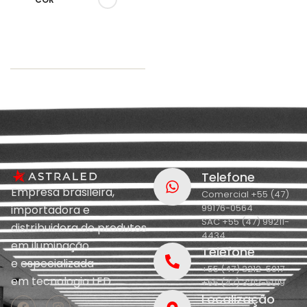
Telefone
Empresa brasileira,
Comercial +55 (47)
99176-0564
importadora e
SAC +55 (47) 99211-
distribuidora de produtos
4434
em iluminação
Telefone
e
especializada
+55 (47) 3212-5017
em
tecnologia LED.
+55 (47) 3212-5019
Localização