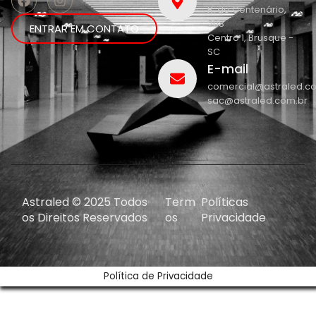
R. do Centenário,
208
ENTRAR EM CONTATO
Centro 1, Brusque -
SC
E-mail
comercial@astraled.c
sac@astraled.com.br
Astraled © 2025 Todos
Term
Políticas
os Direitos Reservados
os
Privacidade
Política de Privacidade