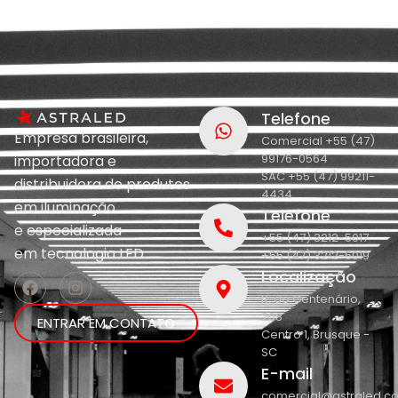
Telefone
Empresa brasileira,
Comercial +55 (47)
99176-0564
importadora e
SAC +55 (47) 99211-
distribuidora de produtos
4434
em iluminação
Telefone
e
especializada
+55 (47) 3212-5017
em
tecnologia LED.
+55 (47) 3212-5019
Localização
R. do Centenário,
208
ENTRAR EM CONTATO
Centro 1, Brusque -
SC
E-mail
comercial@astraled.c